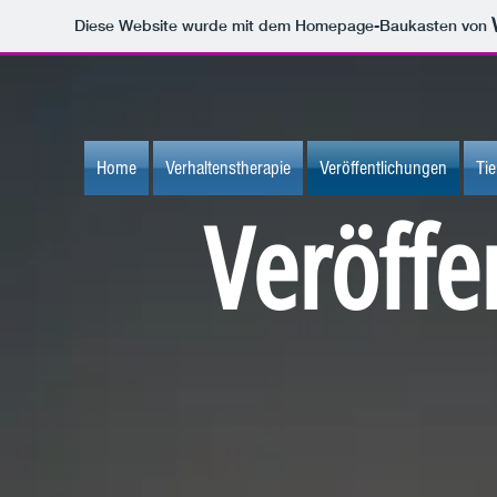
Diese Website wurde mit dem Homepage-Baukasten von
Home
Verhaltenstherapie
Veröffentlichungen
Tie
Veröffe